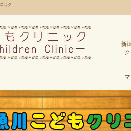
ック -
新
ク
マ