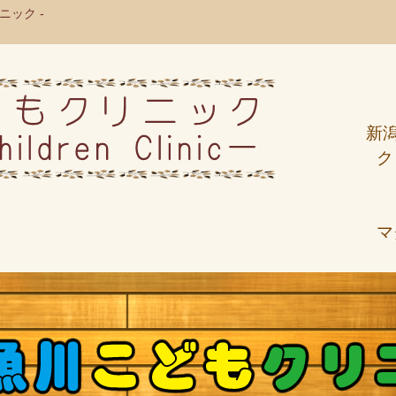
ック -
新
ク
マ