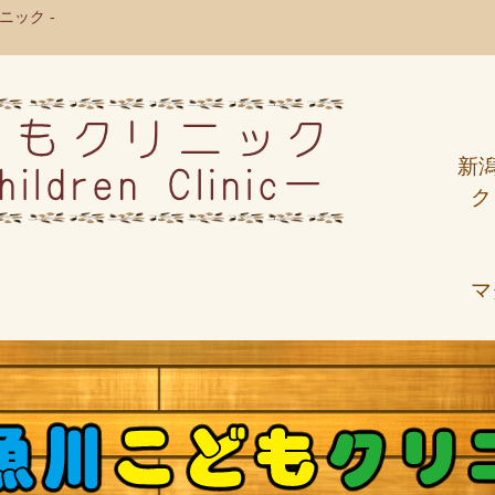
ック -
新
ク
マ