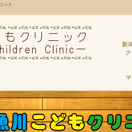
ック -
新
ク
マ