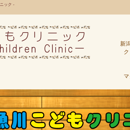
ック -
新
ク
マ